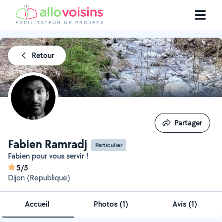
Retour
Partager
Partager
Fabien Ramradj
Particulier
Fabien pour vous servir !
5/5
Dijon (Republique)
Accueil
Photos
(
1
)
Avis (1)