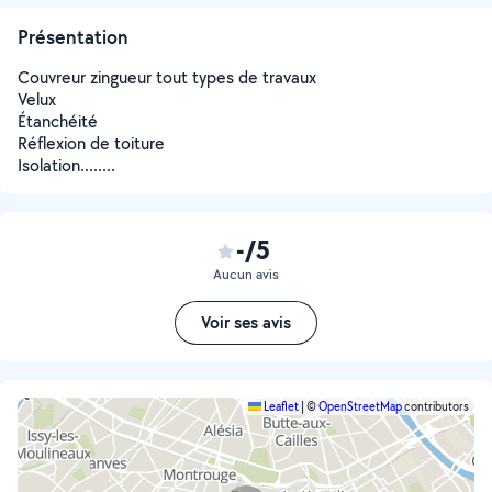
Présentation
Couvreur zingueur tout types de travaux
Velux
Étanchéité
Réflexion de toiture
Isolation........
-/5
Aucun avis
Voir ses avis
Leaflet
|
©
OpenStreetMap
contributors