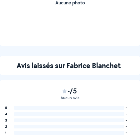
Aucune photo
Avis laissés sur Fabrice Blanchet
-/5
Aucun avis
5
-
4
-
3
-
2
-
1
-