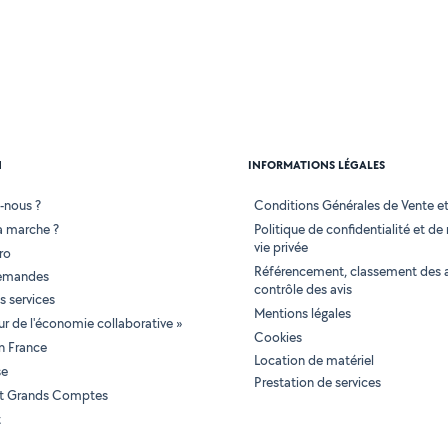
N
INFORMATIONS LÉGALES
-nous ?
Conditions Générales de Vente et 
 marche ?
Politique de confidentialité et de
vie privée
ro
Référencement, classement des 
demandes
contrôle des avis
 services
Mentions légales
tur de l'économie collaborative »
Cookies
en France
Location de matériel
se
Prestation de services
 et Grands Comptes
t