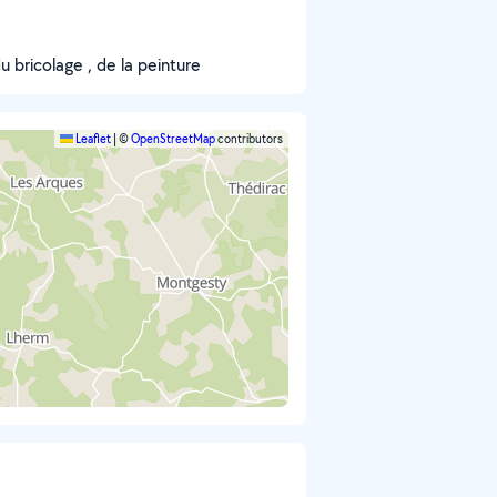
 bricolage , de la peinture
Leaflet
|
©
OpenStreetMap
contributors