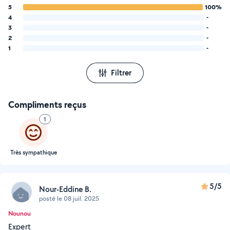
5
100%
4
-
3
-
2
-
1
-
Filtrer
Compliments reçus
1
Très sympathique
5/5
Nour-Eddine B.
posté le 08 juil. 2025
Nounou
Expert