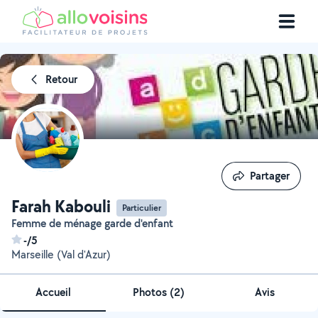
Retour
Partager
Partager
Farah Kabouli
Particulier
Femme de ménage garde d'enfant
-/5
Marseille (Val d'Azur)
Accueil
Photos
(
2
)
Avis