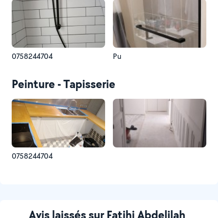
0758244704
Pu
Peinture - Tapisserie
0758244704
Avis laissés sur Fatihi Abdelilah