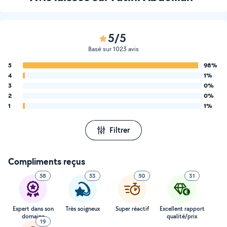
5/5
Basé sur 1023 avis
5
98%
4
1%
3
0%
2
0%
1
1%
Filtrer
Compliments reçus
58
53
50
31
Expert dans son
Très soigneux
Super réactif
Excellent rapport
domaine
qualité/prix
19