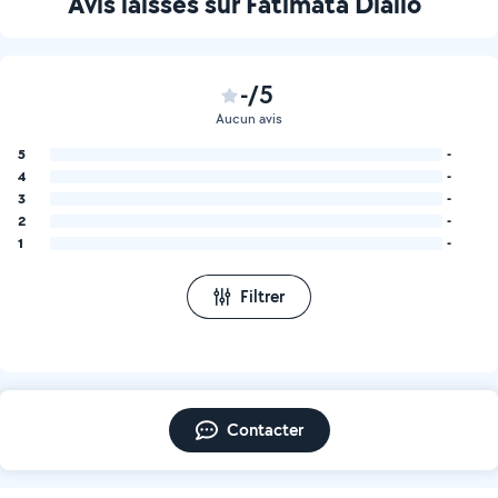
Avis laissés sur Fatimata Diallo
-/5
Aucun avis
5
-
4
-
3
-
2
-
1
-
Filtrer
Contacter