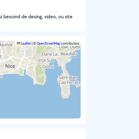
vez besoind de desing, video, ou site
Leaflet
|
©
OpenStreetMap
contributors