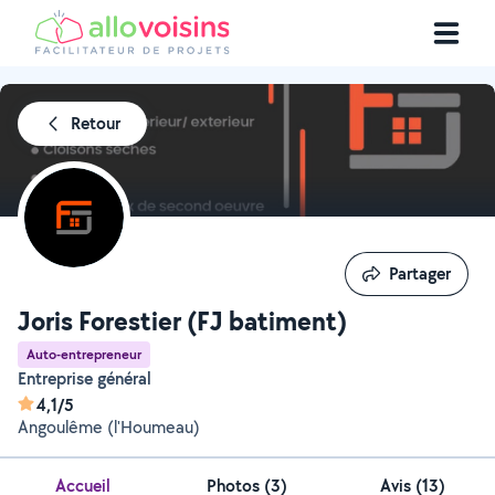
Retour
Partager
Partager
Joris Forestier (FJ batiment)
Auto-entrepreneur
Entreprise général
4,1/5
Angoulême (l'Houmeau)
Accueil
Photos
(
3
)
Avis (13)