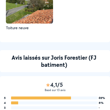
Toiture neuve
Avis laissés sur Joris Forestier (FJ
batiment)
4,1/5
Basé sur 13 avis
5
69%
4
8%
3
-