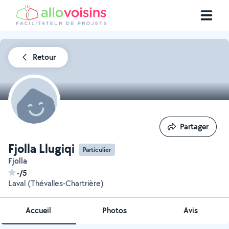
Retour
Partager
Partager
Fjolla Llugiqi
Particulier
Fjolla
-/5
Laval (Thévalles-Chartrière)
Accueil
Photos
Avis