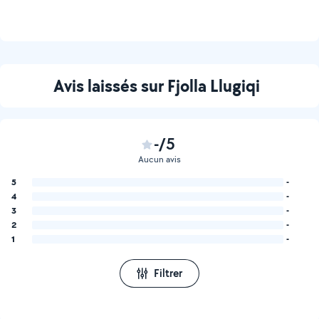
Avis laissés sur Fjolla Llugiqi
-/5
Aucun avis
5
-
4
-
3
-
2
-
1
-
Filtrer