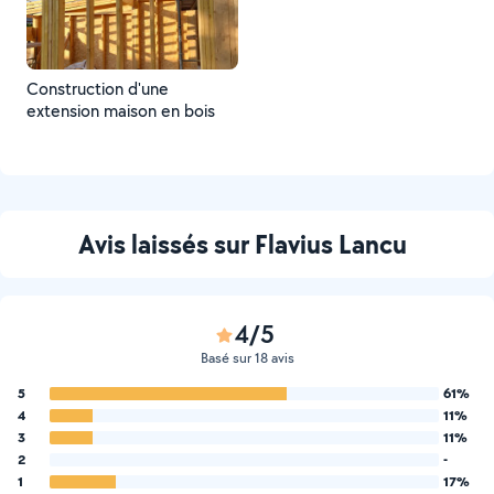
Construction d'une
extension maison en bois
Avis laissés sur Flavius Lancu
4/5
Basé sur 18 avis
5
61%
4
11%
3
11%
2
-
1
17%