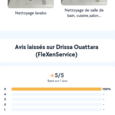
Nettoyage de salle de
Nettoyage lavabo
bain, cuisine,salon...
Avis laissés sur Drissa Ouattara
(FleXenService)
5/5
Basé sur 1 avis
5
100%
4
-
3
-
2
-
1
-