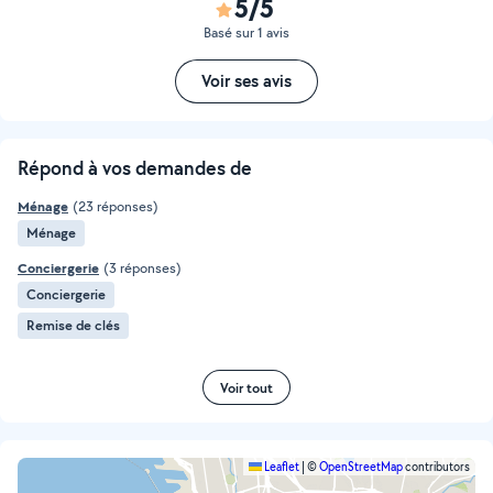
5/5
Basé sur 1 avis
Voir ses avis
Répond à vos demandes de
Ménage
(23 réponses)
Ménage
Conciergerie
(3 réponses)
Conciergerie
Remise de clés
Voir tout
Leaflet
|
©
OpenStreetMap
contributors