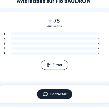
Avis laissés sur Flo BAUDRON
-/5
Aucun avis
5
-
4
-
3
-
2
-
1
-
Filtrer
Contacter