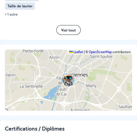
Taille de laurier
+ 1 autre
Voir tout
Leaflet
|
©
OpenStreetMap
contributors
Certifications / Diplômes