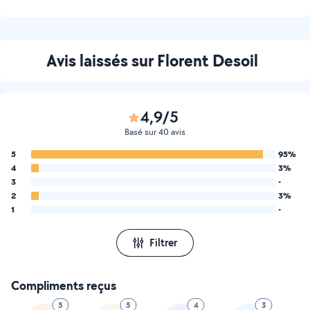
Avis laissés sur Florent Desoil
4,9/5
Basé sur 40 avis
5
95%
4
3%
3
-
2
3%
1
-
Filtrer
Compliments reçus
5
5
4
3