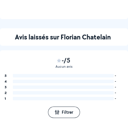
Avis laissés sur Florian Chatelain
-/5
Aucun avis
5
-
4
-
3
-
2
-
1
-
Filtrer