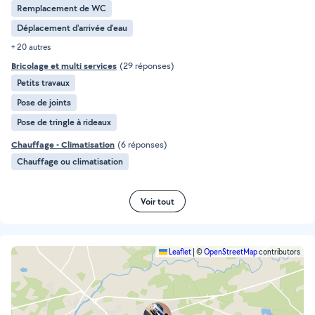
Remplacement de WC
Déplacement d'arrivée d'eau
+ 20 autres
Bricolage et multi services
(29 réponses)
Petits travaux
Pose de joints
Pose de tringle à rideaux
Chauffage - Climatisation
(6 réponses)
Chauffage ou climatisation
Voir tout
Leaflet
|
©
OpenStreetMap
contributors