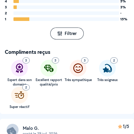
4
5%
3
3%
2
-
1
15%
Filtrer
Compliments reçus
5
5
5
2
Expert dans son
Excellent rapport
Très sympathique
Très soigneux
domaine
qualité/prix
2
Super réactif
1/5
Malo G.
posté le 29 juil. 2026