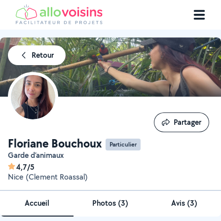
Retour
Partager
Partager
Floriane Bouchoux
Particulier
Garde d’animaux
4,7/5
Nice (Clement Roassal)
Accueil
Photos
(
3
)
Avis (3)