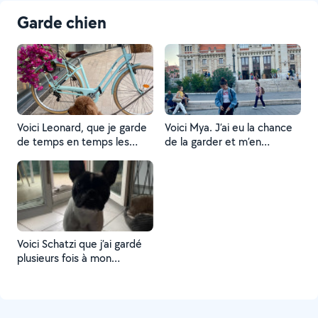
Garde chien
Voici Leonard, que je garde
Voici Mya. J’ai eu la chance
de temps en temps les
de la garder et m’en
journées où sa maîtresse
occuper durant 4 jours.
travaille et donc ne peut
pas le garder. Car il faut
savoir que c’est un chien qui
déprime s’il reste seul à la
maison.
Voici Schatzi que j’ai gardé
plusieurs fois à mon
domicile en l’absence de
son maître. Je l’ai donc
gardé plusieurs jours, je l’ai
nourris, promené et donné