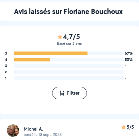
plein d’amour.
Avis laissés sur Floriane Bouchoux
4,7/5
Basé sur 3 avis
5
67%
4
33%
3
-
2
-
1
-
Filtrer
5/5
Michel A.
posté le 18 sept. 2023