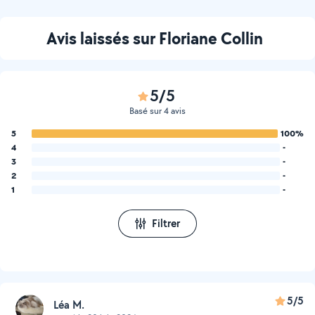
Avis laissés sur Floriane Collin
5/5
Basé sur 4 avis
5
100%
4
-
3
-
2
-
1
-
Filtrer
5/5
Léa M.