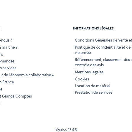
N
INFORMATIONS LÉGALES
-nous ?
Conditions Générales de Vente et 
 marche ?
Politique de confidentialité et de
vie privée
ro
Référencement, classement des 
demandes
contrôle des avis
 services
Mentions légales
tur de l'économie collaborative »
Cookies
en France
Location de matériel
se
Prestation de services
 et Grands Comptes
t
Version 25.5.3