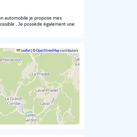
ion automobile je propose mes
possible . Je possède également une
Leaflet
|
©
OpenStreetMap
contributors