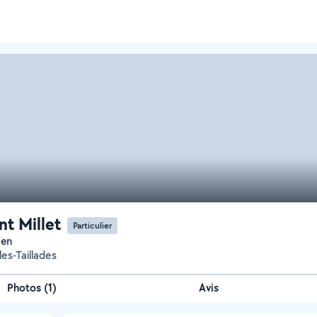
nt Millet
Particulier
ien
es-Taillades
Photos
(
1
)
Avis