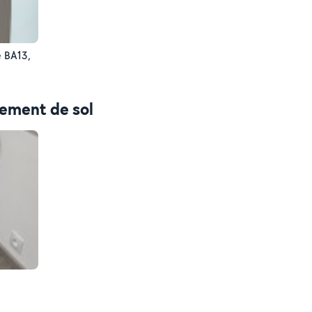
e BA13,
tement de sol