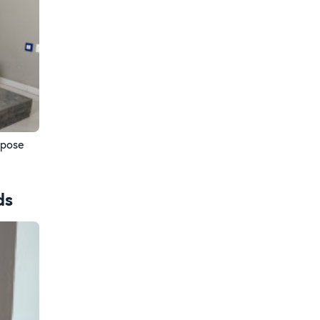
 pose
ds