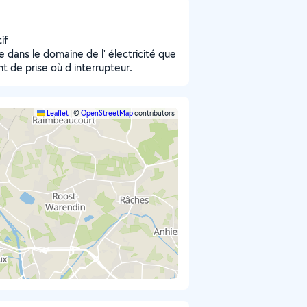
if
que dans le domaine de l' électricité que
 de prise où d interrupteur.
Leaflet
|
©
OpenStreetMap
contributors