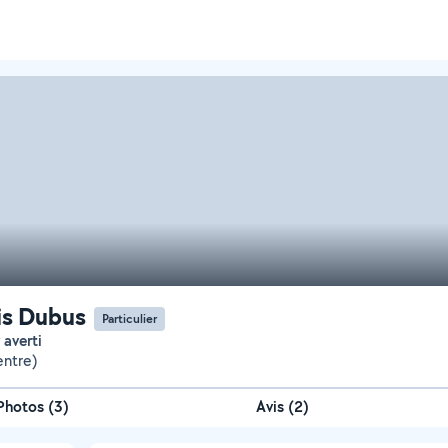
is Dubus
Particulier
r averti
entre)
Photos
(
3
)
Avis (2)