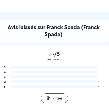
Avis laissés sur Franck Soada (Franck
Spada)
-/5
Aucun avis
5
-
4
-
3
-
2
-
1
-
Filtrer