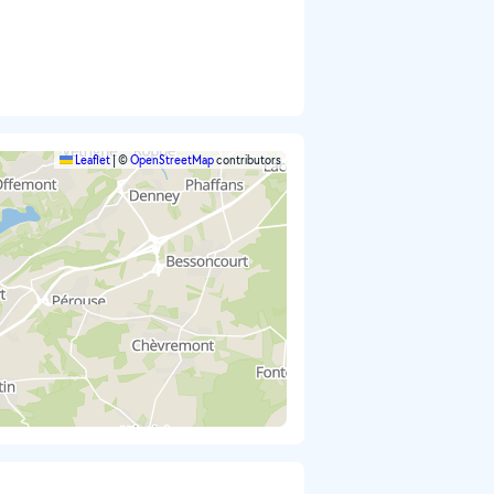
Leaflet
|
©
OpenStreetMap
contributors