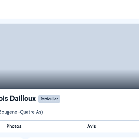
ois Dailloux
Particulier
(Bougenel-Quatre As)
Photos
Avis