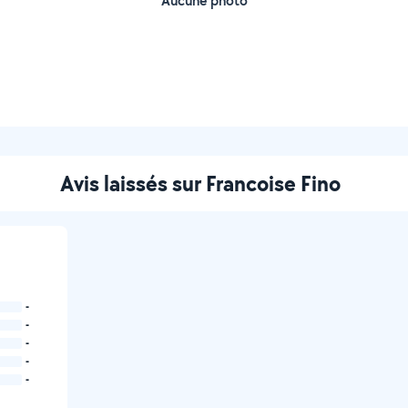
Aucune photo
Avis laissés sur Francoise Fino
-
-
-
-
-