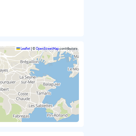
Leaflet
|
©
OpenStreetMap
contributors