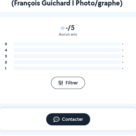
(François Guichard I Photo/graphe)
-/5
Aucun avis
5
-
4
-
3
-
2
-
1
-
Filtrer
Contacter