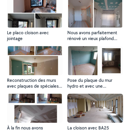
finition
Le placo cloison avec
Nous avons parfaitement
jointage
rénové un vieux plafond
fissuré...
Reconstruction des murs
Pose du plaque du mur
avec plaques de spéciales
hydro et avec une
hydro vers contre l'humidité
plateforme standard placo
et après jointage
BA13
À la fin nous avons
La cloison avec BA25