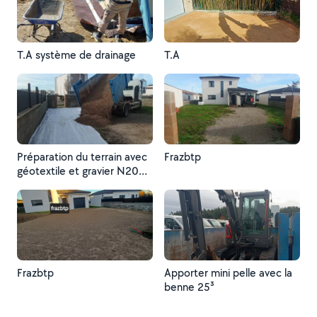
T.A système de drainage
T.A
Préparation du terrain avec
Frazbtp
géotextile et gravier N20
calcaire
Frazbtp
Apporter mini pelle avec la
benne 25³