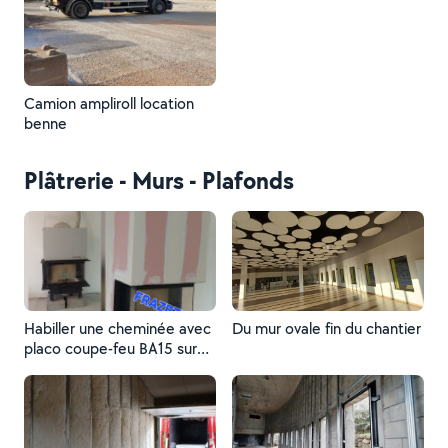
l'air.
Camion ampliroll location
benne
Plâtrerie - Murs - Plafonds
Habiller une cheminée avec
Du mur ovale fin du chantier
placo coupe-feu BA15 sur
ossature montant et Ray
0,48