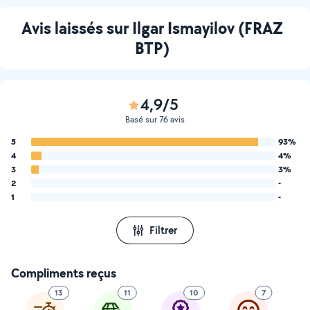
Avis laissés sur Ilgar Ismayilov (FRAZ
BTP)
4,9/5
Basé sur 76 avis
5
93%
4
4%
3
3%
2
-
1
-
Filtrer
Compliments reçus
13
11
10
7