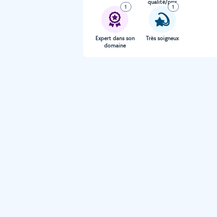
qualité/prix
1
1
Expert dans son
Très soigneux
domaine