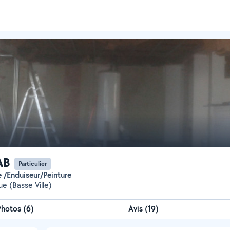
AB
Particulier
te /Enduiseur/Peinture
e (Basse Ville)
Photos
(
6
)
Avis (19)