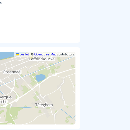
es
Leaflet
|
©
OpenStreetMap
contributors