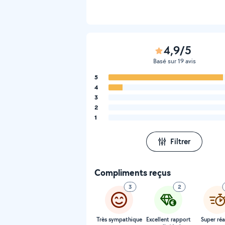
4,9/5
Basé sur 19 avis
5
4
3
2
1
Filtrer
Compliments reçus
3
2
Très sympathique
Excellent rapport
Super réa