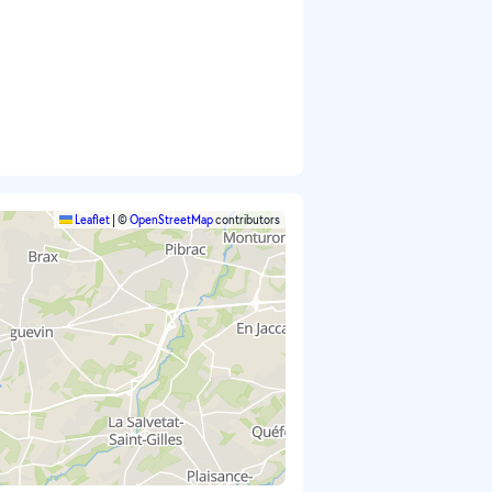
Leaflet
|
©
OpenStreetMap
contributors