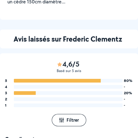
un cèdre 150cm diamètre
de largeur et 25m de
hauteur
Avis laissés sur Frederic Clementz
4,6/5
Basé sur 5 avis
5
80%
4
-
3
20%
2
-
1
-
Filtrer