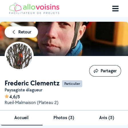
Retour
Partager
Partager
Frederic Clementz
Particulier
Paysagiste élagueur
4,6/5
Rueil-Malmaison (Plateau 2)
Accueil
Photos
(
3
)
Avis (5)