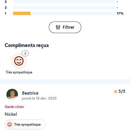
3
-
2
-
1
17%
Filtrer
Compliments reçus
2
Très sympathique
5/5
Beatrice
posté le 18 déc. 2025
Garde chien
Nickel
Très sympathique