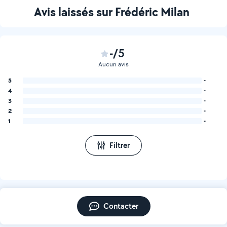
Avis laissés sur Frédéric Milan
-/5
Aucun avis
5
-
4
-
3
-
2
-
1
-
Filtrer
Contacter