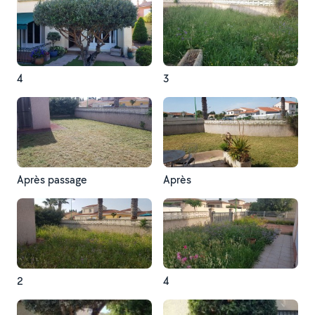
4
3
Après passage
Après
2
4