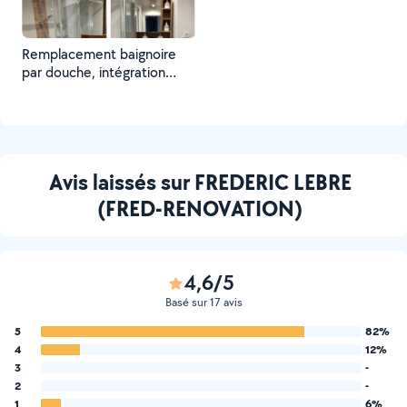
Remplacement baignoire
par douche, intégration
alimentation d'eau, faïence,
porte coulissante, meuble
sur-mesure
Avis laissés sur FREDERIC LEBRE
(FRED-RENOVATION)
4,6/5
Basé sur 17 avis
5
82%
4
12%
3
-
2
-
1
6%