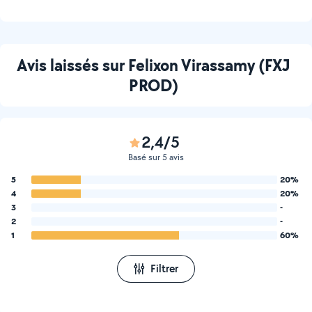
Avis laissés sur Felixon Virassamy (FXJ
PROD)
2,4/5
Basé sur 5 avis
5
20%
4
20%
3
-
2
-
1
60%
Filtrer