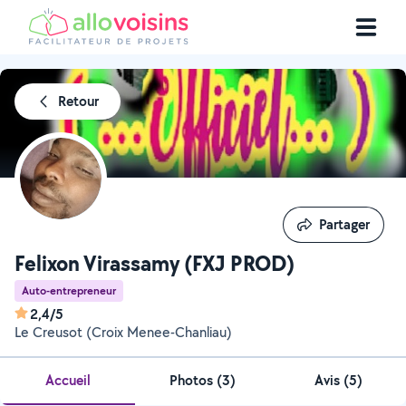
Retour
Partager
Partager
Felixon Virassamy (FXJ PROD)
Auto-entrepreneur
2,4/5
Le Creusot (Croix Menee-Chanliau)
Accueil
Photos
(
3
)
Avis (5)