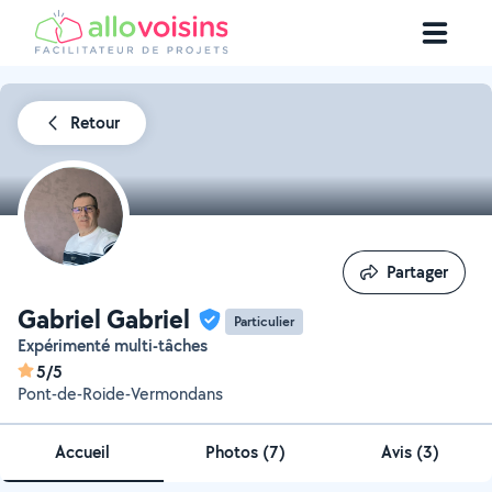
Retour
Partager
Partager
Gabriel Gabriel
Particulier
Expérimenté multi-tâches
5/5
Pont-de-Roide-Vermondans
Accueil
Photos
(
7
)
Avis (3)