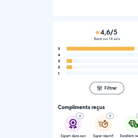
4,6/5
Basé sur 14 avis
5
4
3
2
1
Filtrer
Compliments reçus
4
3
Expert dans son
Super réactif
Excellent r