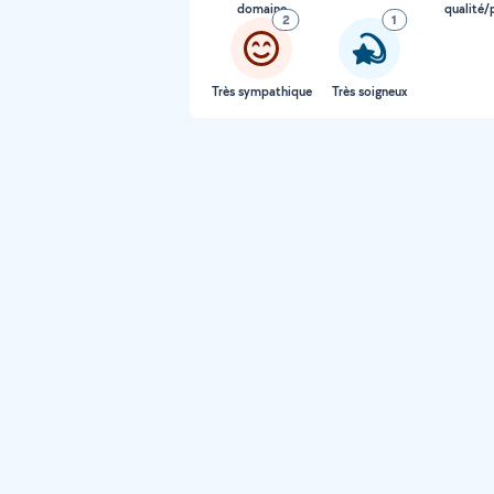
domaine
qualité/p
2
1
Très sympathique
Très soigneux