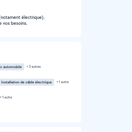
.(notament électrique).
e vos besoins.
ic automobile
+ 3 autres
Installation de câble électrique
+ 1 autre
+ 1 autre