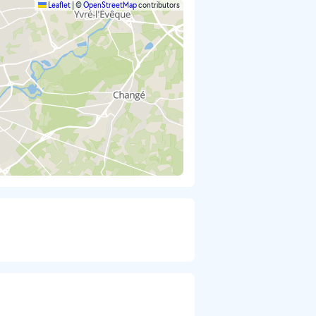
Leaflet
|
©
OpenStreetMap
contributors