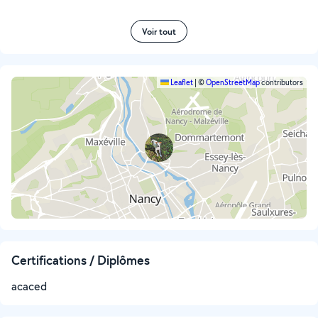
Voir tout
Leaflet
|
©
OpenStreetMap
contributors
Certifications / Diplômes
acaced