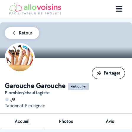
Retour
Partager
Partager
Garouche Garouche
Particulier
Plombier/chauffagiste
-/5
Taponnat-Fleurignac
Accueil
Photos
Avis