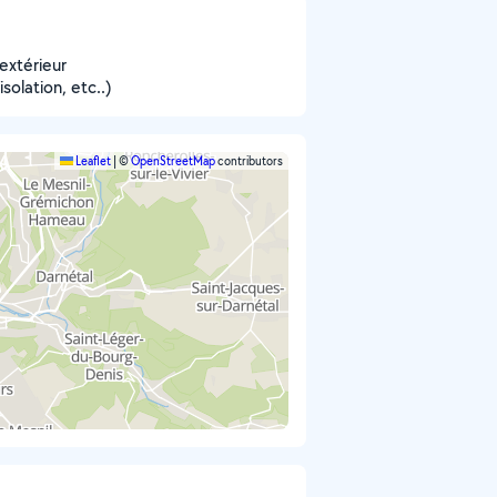
extérieur
solation, etc..)
Leaflet
|
©
OpenStreetMap
contributors