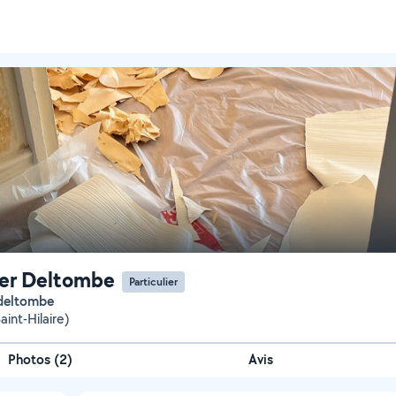
er Deltombe
Particulier
 deltombe
int-Hilaire)
Photos
(
2
)
Avis