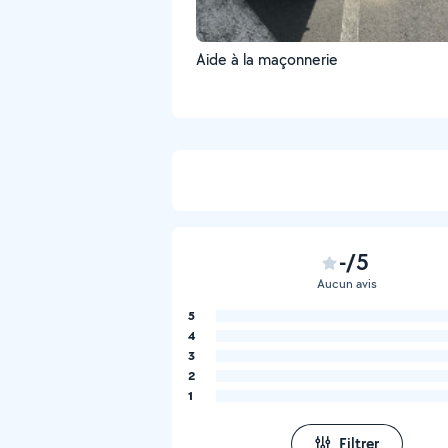
Aide à la maçonnerie
-/5
Aucun avis
5
4
3
2
1
Filtrer