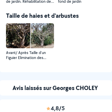
de jardin. Réhabilitation de
fond de jardin
l'accès et traitement des
plantes non désirées.
Taille de haies et d'arbustes
Avant/ Après Taille d'un
Figuier Elimination des
rejets, taille pour une bonne
production. Tailler en
fonction du vis-à-vis (brise
vue)
Avis laissés sur Georges CHOLEY
4,8/5