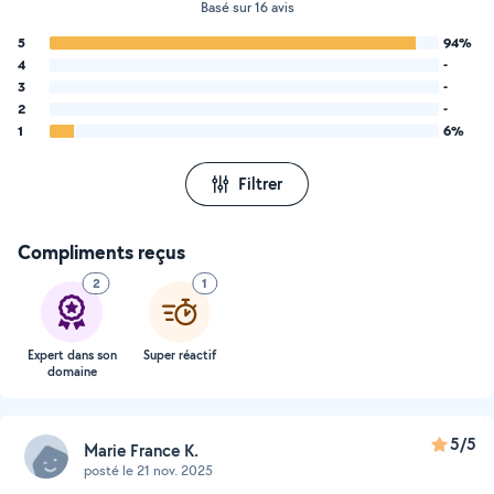
Basé sur 16 avis
5
94%
4
-
3
-
2
-
1
6%
Filtrer
Compliments reçus
2
1
Expert dans son
Super réactif
domaine
5/5
Marie France K.
posté le 21 nov. 2025