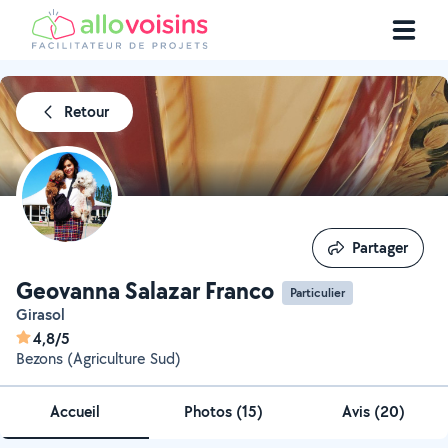
Retour
Partager
Partager
Geovanna Salazar Franco
Particulier
Girasol
4,8/5
Bezons (Agriculture Sud)
Accueil
Photos
(
15
)
Avis (20)