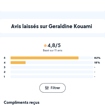
Avis laissés sur Geraldine Kouami
4,8/5
Basé sur 11 avis
5
82%
4
18%
3
-
2
-
1
-
Filtrer
Compliments reçus