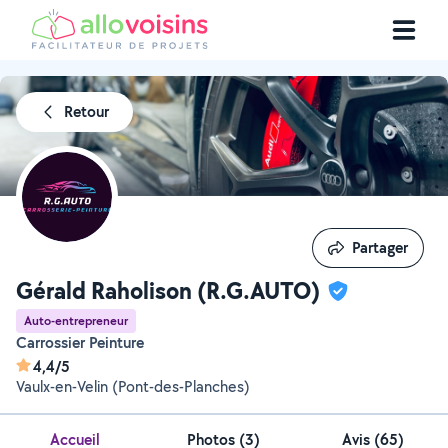
Retour
Partager
Partager
Gérald Raholison (R.G.AUTO)
Auto-entrepreneur
Carrossier Peinture
4,4/5
Vaulx-en-Velin (Pont-des-Planches)
Accueil
Photos
(
3
)
Avis (65)