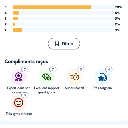
5
78%
4
6%
3
5%
2
2%
1
9%
Filtrer
Compliments reçus
7
7
5
4
Expert dans son
Excellent rapport
Super réactif
Très soigneux
domaine
qualité/prix
3
Très sympathique