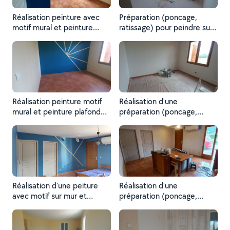
Réalisation peinture avec
Préparation (poncage,
motif mural et peinture
ratissage) pour peindre sur
plafond apres ratissage sur
support gouttelettes
support gouttelettes
Réalisation peinture motif
Réalisation d'une
mural et peinture plafond
préparation (poncage,
après une préparation sur
ratissage, peinture sous
murs gouttelettes
couche) d'un support
gouttelettes
Réalisation d'une peiture
Réalisation d'une
avec motif sur mur et
préparation (poncage,
peiture plafond après un
ratissage) sur un support
ratissage
gouttelettes