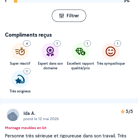
1
3%
Filtrer
Compliments reçus
4
1
1
1
Super réactif
Expert dans son
Excellent rapport
Très sympathique
domaine
qualité/prix
1
Très soigneux
5/5
Ida A.
posté le 12 mai 2026
Montage meubles en kit
Personne très sérieuse et rigoureuse dans son travail. Très