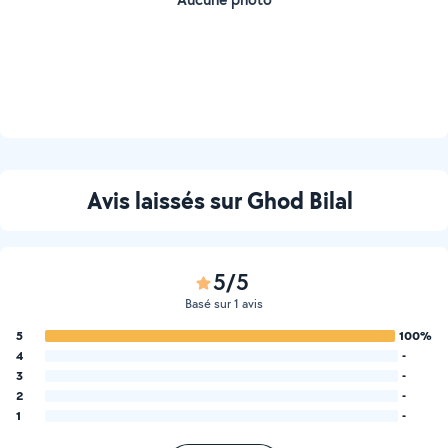
Avis laissés sur Ghod Bilal
5/5
Basé sur 1 avis
5
100%
4
-
3
-
2
-
1
-