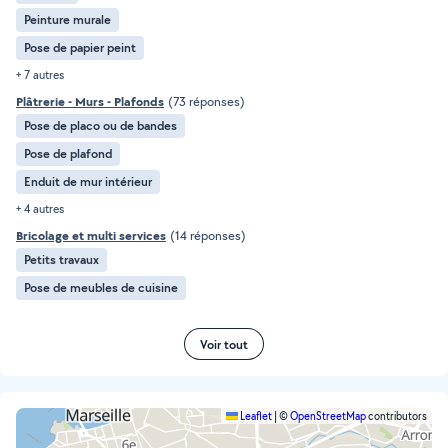
Peinture murale
Pose de papier peint
+ 7 autres
Plâtrerie - Murs - Plafonds
(73 réponses)
Pose de placo ou de bandes
Pose de plafond
Enduit de mur intérieur
+ 4 autres
Bricolage et multi services
(14 réponses)
Petits travaux
Pose de meubles de cuisine
Voir tout
Leaflet
|
©
OpenStreetMap
contributors