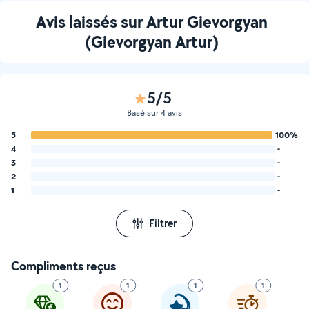
Avis laissés sur Artur Gievorgyan
(Gievorgyan Artur)
5/5
Basé sur 4 avis
5
100%
4
-
3
-
2
-
1
-
Filtrer
Compliments reçus
1
1
1
1