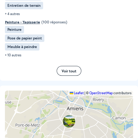
Entretien de terrain
+ 4 autres
Peinture - Tapisserie
(100 réponses)
Peinture
Pose de papier peint
Meuble à peindre
+ 10 autres
Voir tout
Leaflet
|
©
OpenStreetMap
contributors