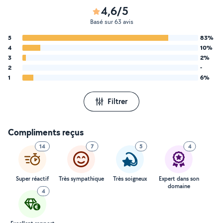
4,6/5
Basé sur 63 avis
5
83%
4
10%
3
2%
2
-
1
6%
Filtrer
Compliments reçus
14
7
5
4
Super réactif
Très sympathique
Très soigneux
Expert dans son
domaine
4