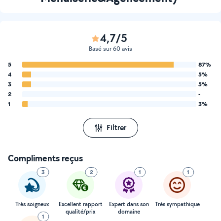
4,7/5
Basé sur 60 avis
5
87%
4
5%
3
5%
2
-
1
3%
Filtrer
Compliments reçus
3
2
1
1
Très soigneux
Excellent rapport
Expert dans son
Très sympathique
qualité/prix
domaine
1