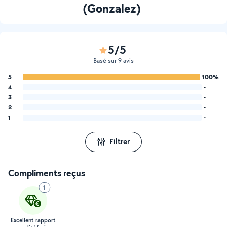
(Gonzalez)
5/5
Basé sur 9 avis
5
100%
4
-
3
-
2
-
1
-
Filtrer
Compliments reçus
1
Excellent rapport