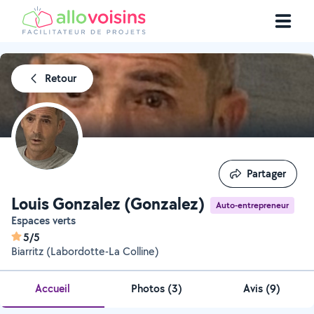
Retour
Partager
Partager
Louis Gonzalez (Gonzalez)
Auto-entrepreneur
Espaces verts
5/5
Biarritz (Labordotte-La Colline)
Accueil
Photos
(
3
)
Avis (9)