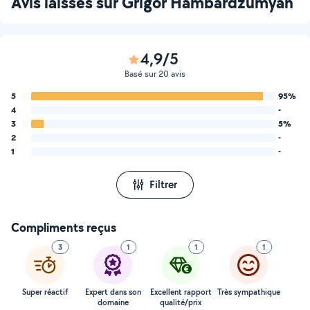
Avis laissés sur Grigor Hambardzumyan
4,9/5
Basé sur 20 avis
5
95%
4
-
3
5%
2
-
1
-
Filtrer
Compliments reçus
3
1
1
1
Super réactif
Expert dans son
Excellent rapport
Très sympathique
domaine
qualité/prix