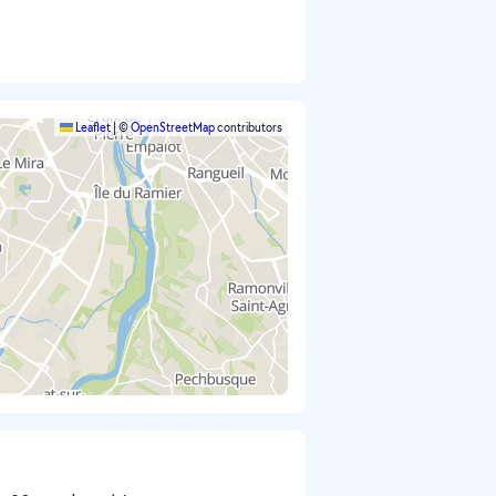
Leaflet
|
©
OpenStreetMap
contributors