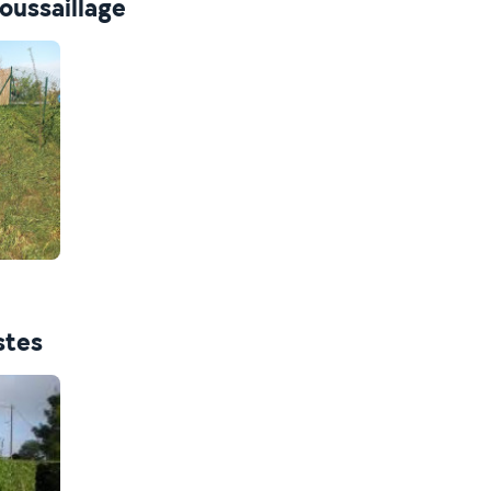
oussaillage
stes